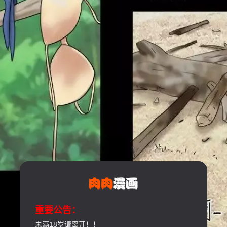
重要公告：
未满18岁请离开！！