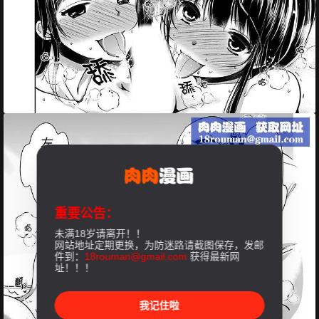
重要公告：
未满18岁请离开！！
网站地址定期更换，为防迷路请截图保存，发邮
件到：
18rouman@gmail.com
获得最新网
址！！！
我记住啦