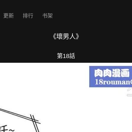
更新
排行
书架
《壞男人》
第18話