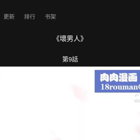
更新
排行
书架
《壞男人》
第9話