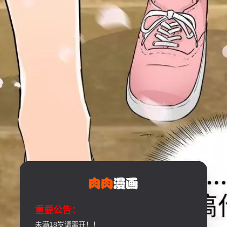
重要公告：
未满18岁请离开！！