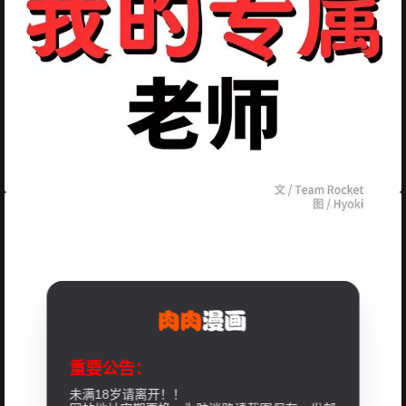
重要公告：
未满18岁请离开！！