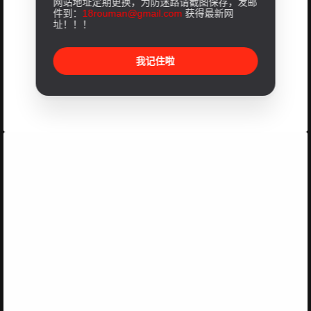
网站地址定期更换，为防迷路请截图保存，发邮
件到：
18rouman@gmail.com
获得最新网
址！！！
我记住啦