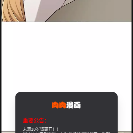
重要公告：
未满18岁请离开！！