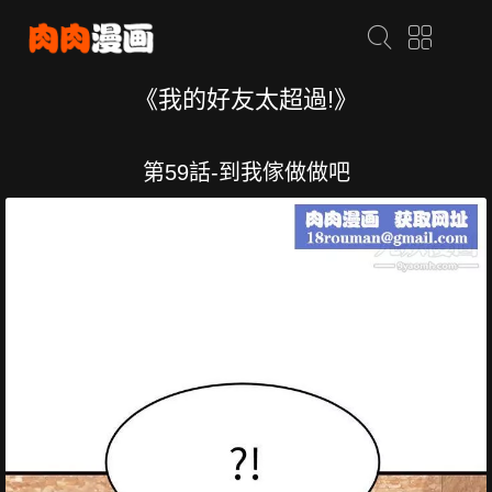
《我的好友太超過!》
第59話-到我傢做做吧