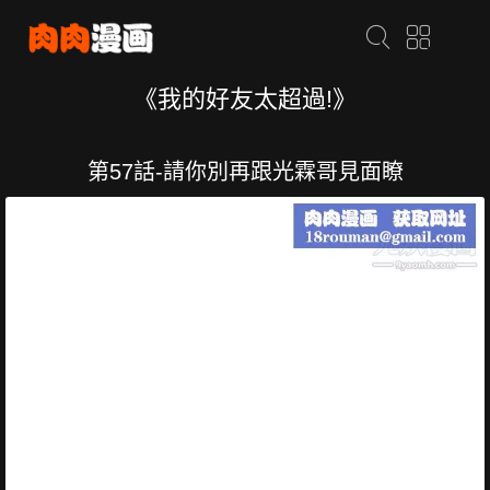
《我的好友太超過!》
第57話-請你別再跟光霖哥見面瞭