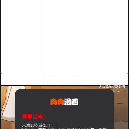
重要公告：
未满18岁请离开！！