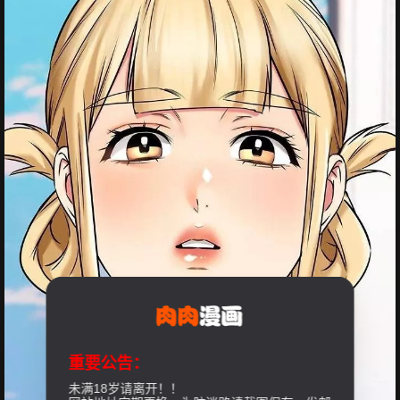
重要公告：
未满18岁请离开！！