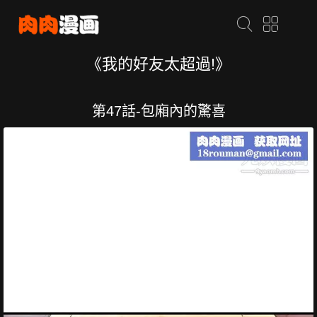
《我的好友太超過!》
第47話-包廂內的驚喜