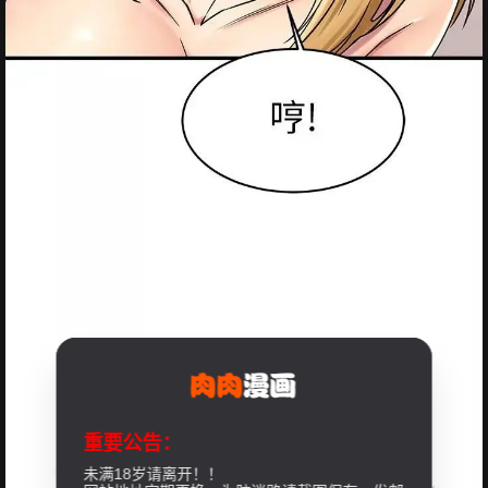
重要公告：
未满18岁请离开！！