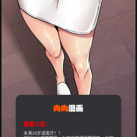
重要公告：
未满18岁请离开！！