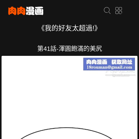
《我的好友太超過!》
第41話-渾圓飽滿的美尻