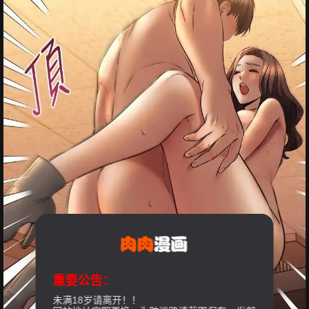
重要公告：
未满18岁请离开！！