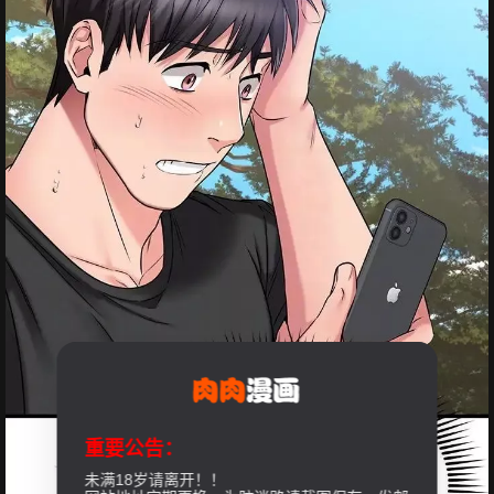
重要公告：
未满18岁请离开！！