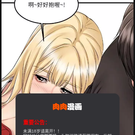
重要公告：
未满18岁请离开！！