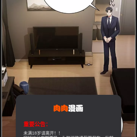
重要公告：
未满18岁请离开！！