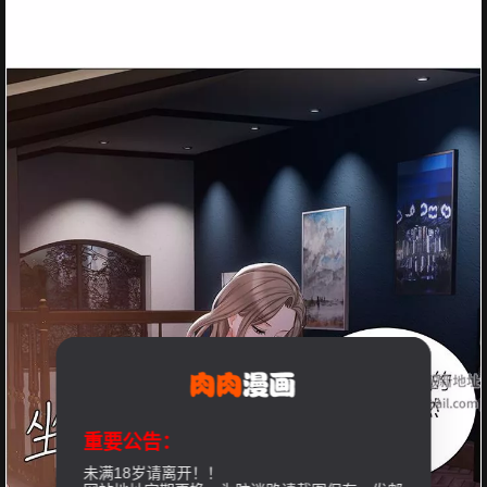
重要公告：
未满18岁请离开！！