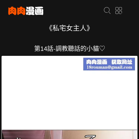
《私宅女主人》
第14話-調教聽話的小貓♡