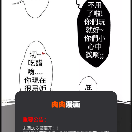
重要公告：
未满18岁请离开！！