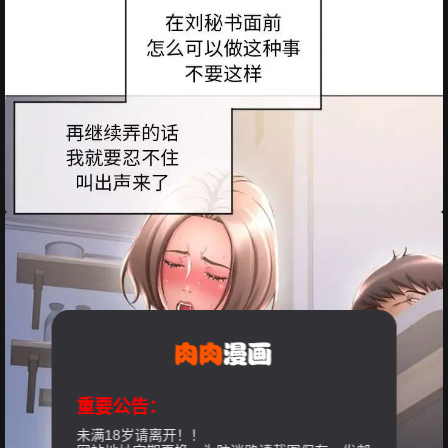
重要公告：
未满18岁请离开！！