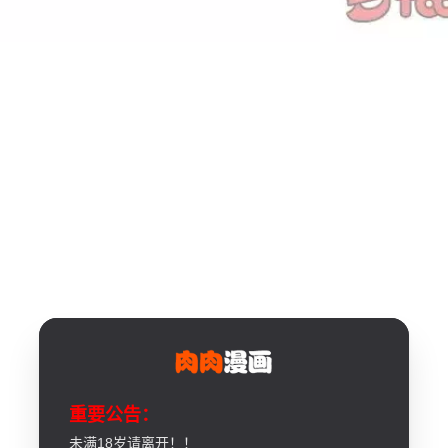
重要公告：
未满18岁请离开！！