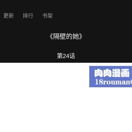
更新
排行
书架
《隔壁的她》
第24话