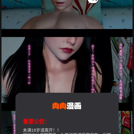
重要公告：
未满18岁请离开！！