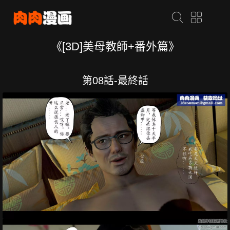
《[3D]美母教師+番外篇》
第08話-最終話