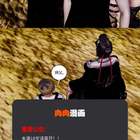
重要公告：
未满18岁请离开！！