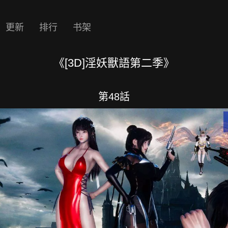
更新
排行
书架
《[3D]淫妖獸語第二季》
第48話