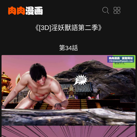
《[3D]淫妖獸語第二季》
第34話