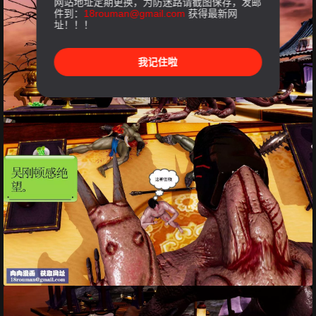
网站地址定期更换，为防迷路请截图保存，发邮
件到：
18rouman@gmail.com
获得最新网
址！！！
我记住啦