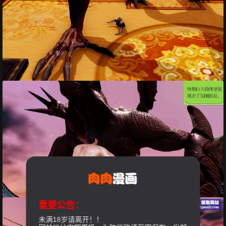
重要公告：
未满18岁请离开！！