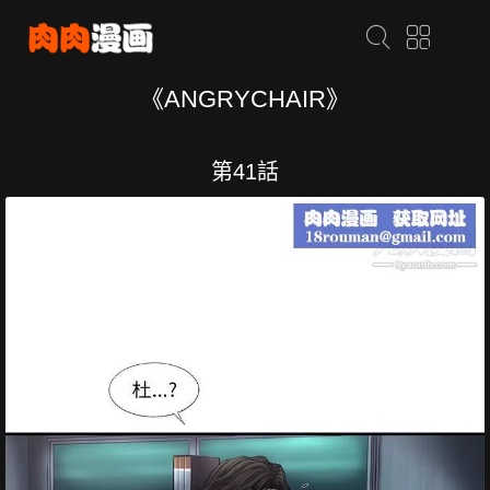
《ANGRYCHAIR》
第41話