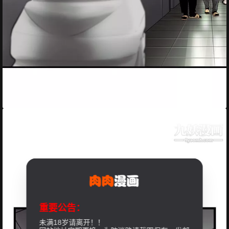
重要公告：
未满18岁请离开！！