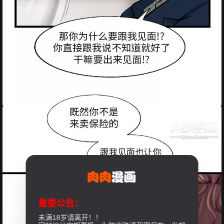
重要公告：
未满18岁请离开！！