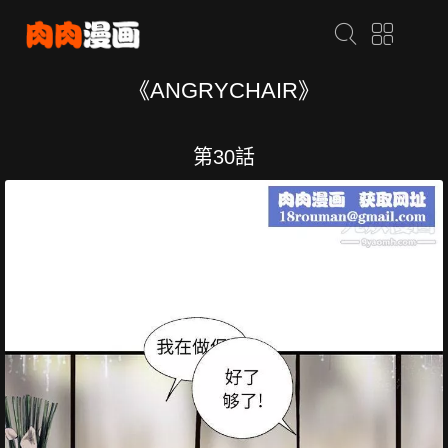
《ANGRYCHAIR》
第30話