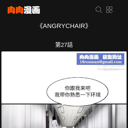
《ANGRYCHAIR》
第27話