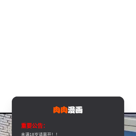
重要公告：
未满18岁请离开！！