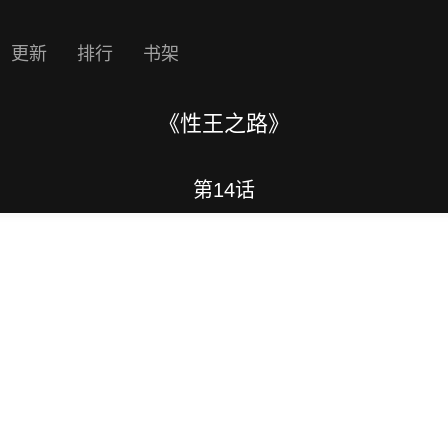
更新
排行
书架
《性王之路》
第14话