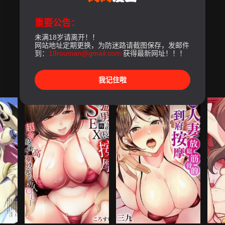
重要公告：
未满18岁请离开！！
网站地址定期更换，为防迷路请截图保存，发邮件
到：
18rouman@gmail.com
获得最新网址！！！
我记住啦