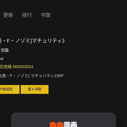
更新
排行
书架
美・F・ノゾミ]マチュリティ》
短篇
ai
已完结 06/03/2024
佐美・F・ノゾミ] マチュリティ196P
开始阅读
放入书架