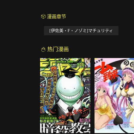
漫画章节
[伊佐美・F・ノゾミ]マチュリティ
热门漫画