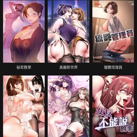
秘密教學
美麗新世界
獵艷琯理員