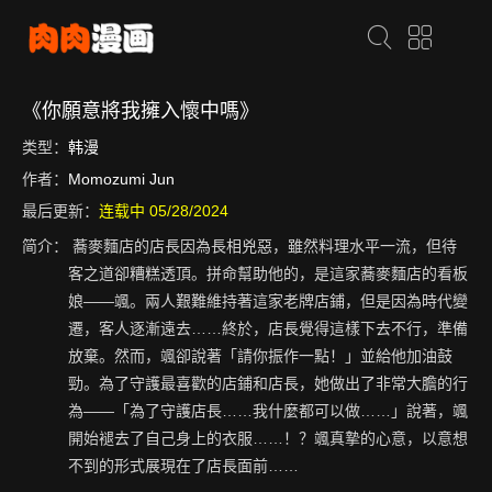
《你願意將我擁入懷中嗎》
类型：
韩漫
作者：
Momozumi Jun
最后更新：
连载中 05/28/2024
简介：
蕎麥麵店的店長因為長相兇惡，雖然料理水平一流，但待
客之道卻糟糕透頂。拼命幫助他的，是這家蕎麥麵店的看板
娘——颯。兩人艱難維持著這家老牌店鋪，但是因為時代變
遷，客人逐漸遠去……終於，店長覺得這樣下去不行，準備
放棄。然而，颯卻說著「請你振作一點！」並給他加油鼓
勁。為了守護最喜歡的店鋪和店長，她做出了非常大膽的行
為——「為了守護店長……我什麼都可以做……」說著，颯
開始褪去了自己身上的衣服……！？颯真摯的心意，以意想
不到的形式展現在了店長面前……