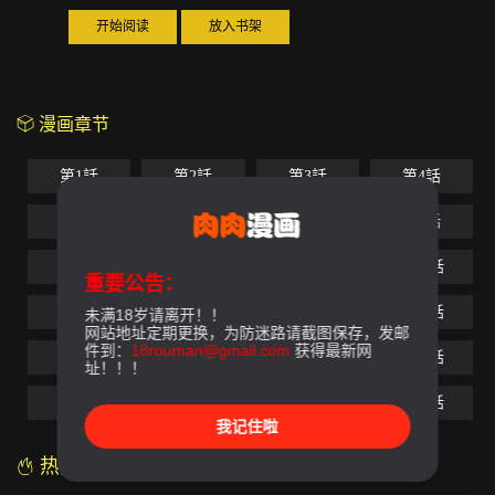
开始阅读
放入书架
漫画章节
第1話
第2話
第3話
第4話
第5話
第6話
第7話
第8話
第9話
第10話
第11話
第12話
重要公告：
第13話
第14話
第15話
第16話
未满18岁请离开！！
网站地址定期更换，为防迷路请截图保存，发邮
件到：
18rouman@gmail.com
获得最新网
第17話
第18話
第19話
第20話
址！！！
第21話
第22話
第23話
第24話
我记住啦
热门漫画