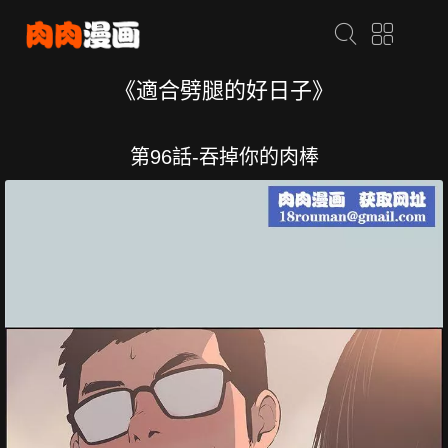
《適合劈腿的好日子》
第96話-吞掉你的肉棒