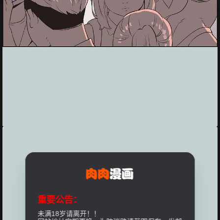
重要公告：
未满18岁请离开！！