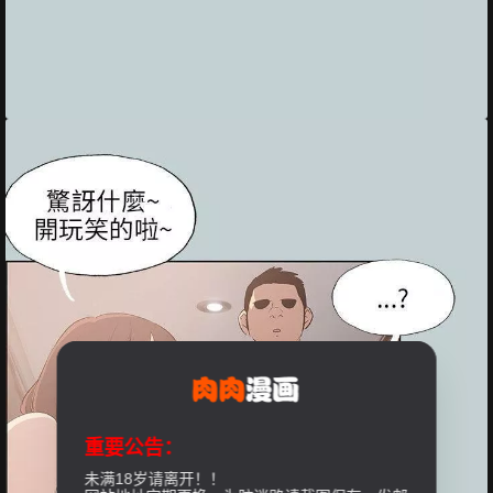
重要公告：
未满18岁请离开！！