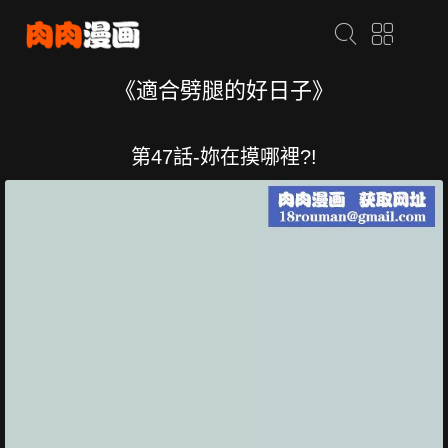
《適合劈腿的好日子》
第47話-妳在摸哪裡?!