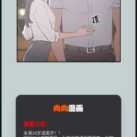
重要公告：
未满18岁请离开！！