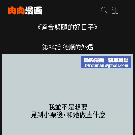
《適合劈腿的好日子》
第34話-德順的外遇