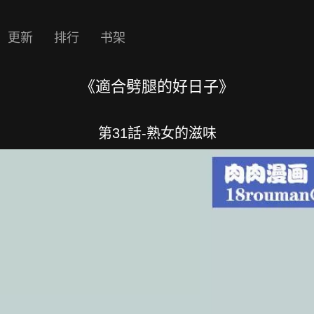
更新
排行
书架
《適合劈腿的好日子》
第31話-熟女的滋味