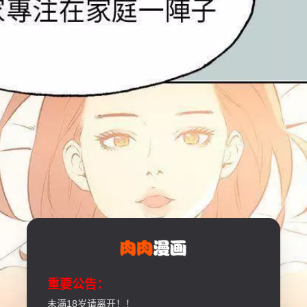
重要公告：
未满18岁请离开！！