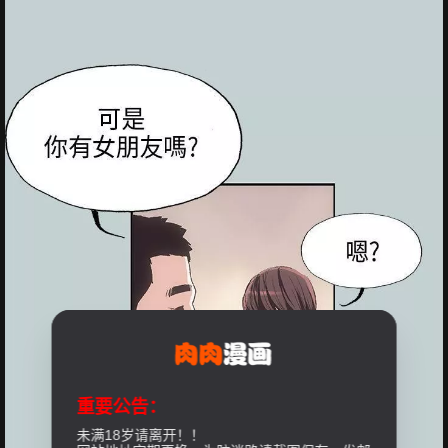
重要公告：
未满18岁请离开！！