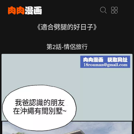
《適合劈腿的好日子》
第2話-情侶旅行