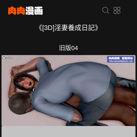
《[3D]淫妻養成日記》
旧版04