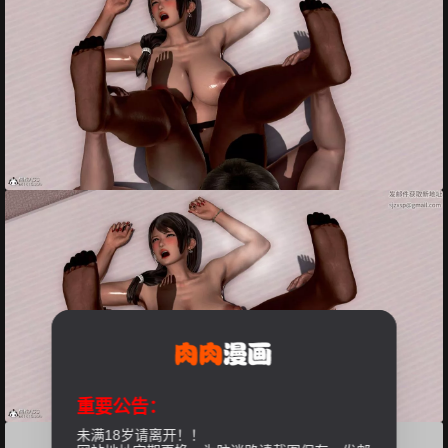
重要公告：
未满18岁请离开！！