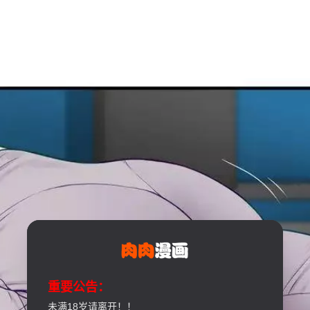
重要公告：
未满18岁请离开！！