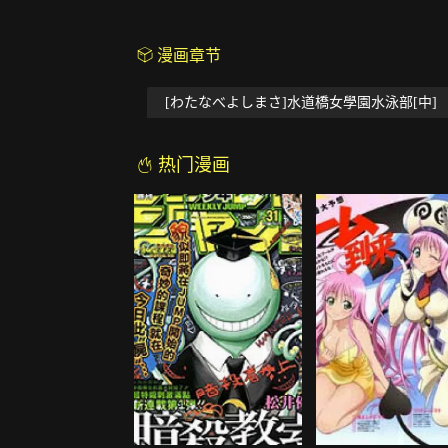
漫画章节
[わたなべよしまさ]水道橋女學園水泳部[中]
热门漫画