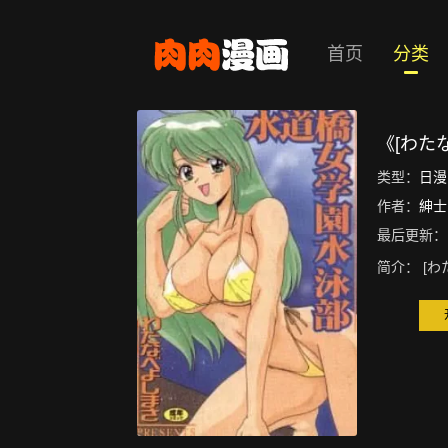
首页
分类
《[わた
类型：
日漫
作者：
紳士
最后更新：
简介：
[わ