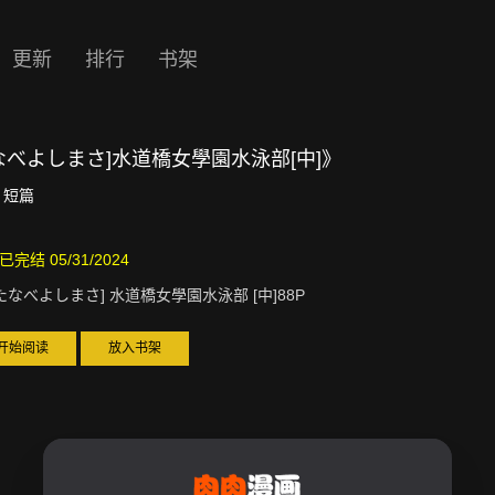
更新
排行
书架
なべよしまさ]水道橋女學園水泳部[中]》
短篇
已完结 05/31/2024
たなべよしまさ] 水道橋女學園水泳部 [中]88P
开始阅读
放入书架