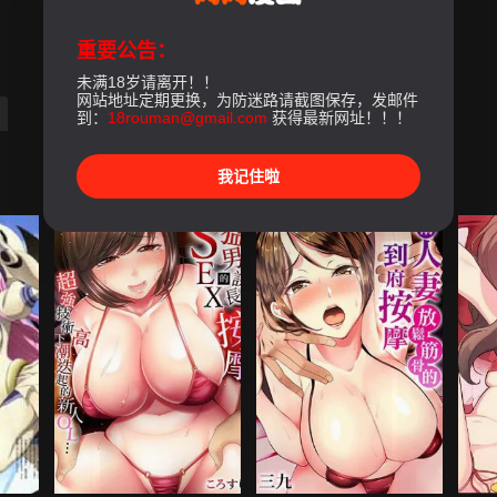
重要公告：
未满18岁请离开！！
网站地址定期更换，为防迷路请截图保存，发邮件
到：
18rouman@gmail.com
获得最新网址！！！
我记住啦