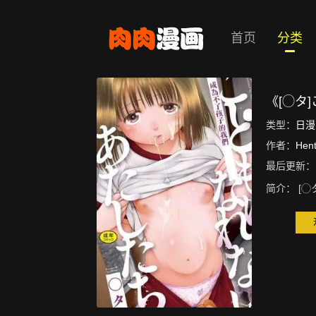
首页
分类
《[◯タ
类型：
日漫
作者：
Hent
最后更新：
简介：
[◯