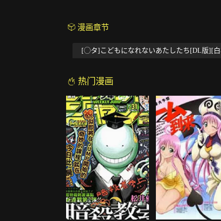
漫画章节
[◯タ]こどもになれないあたしたち[DL版][
热门漫画