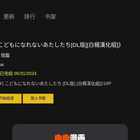
更新
排行
书架
]こどもになれないあたしたち[DL版][白楊漢化組]》
短篇
ai
已完结 05/31/2024
タ] こどもになれないあたしたち [DL版] [白楊漢化組]218P
开始阅读
放入书架