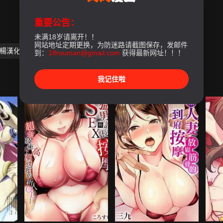
重要公告：
未满18岁请离开！！
网站地址定期更换，为防迷路请截图保存，发邮件
白楊漢化組]
到：
18rouman@gmail.com
获得最新网址！！！
我记住啦