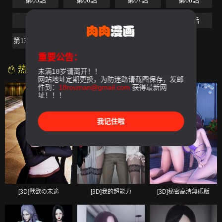
第05話
第06話
第07話
第08話
第09話
第10話
第11話
第12話
第13話-最終話
重要公告：
热门漫画
未满18岁请离开！！
网站地址定期更换，为防迷路请截图保存，发邮
件到：
18rouman@gmail.com
获得最新网
址！！！
我记住啦
[3D]獸欲の末途
[3D]我的超能力
[3D]秘密高清無碼版