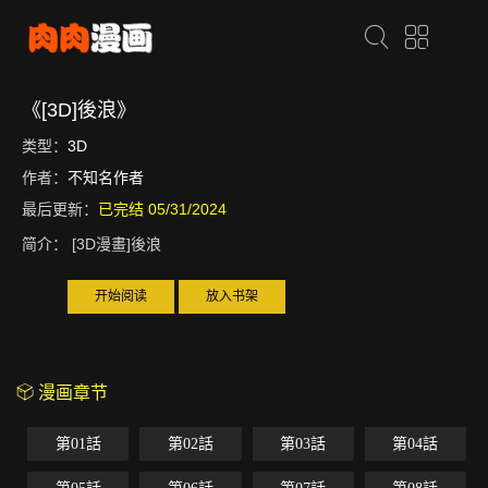
《[3D]後浪》
类型：
3D
作者：
不知名作者
最后更新：
已完结 05/31/2024
简介：
[3D漫畫]後浪
开始阅读
放入书架
漫画章节
第01話
第02話
第03話
第04話