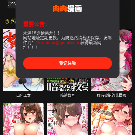
[アシオミマサト]ヒップパラダイス+イラストカード漢化無修版
热门漫画
重要公告：
未满18岁请离开！！
网站地址定期更换，为防迷路请截图保存，发邮
件到：
18rouman@gmail.com
获得最新网
址！！！
我记住啦
出包王女
暗杀教室
妳有被抱的覺悟嗎