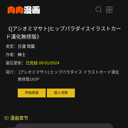
《[アシオミマサト]ヒップパラダイスイラストカー
ド漢化無修版》
类型：
日漫
短篇
作者：
紳士
最后更新：
已完结 05/31/2024
简介：
[アシオミマサト] ヒップパラダイス イラストカード漢化
無修版162P
开始阅读
放入书架
漫画章节