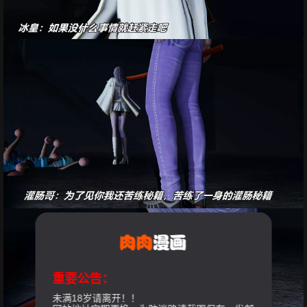
重要公告：
未满18岁请离开！！