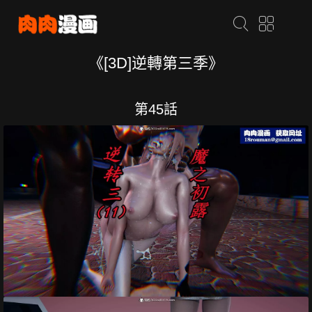
《[3D]逆轉第三季》
第45話