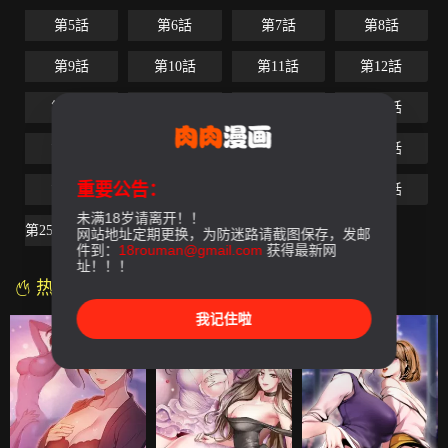
第5話
第6話
第7話
第8話
第9話
第10話
第11話
第12話
第13話
第14話
第15話
第16話
第17話
第18話
第19話
第20話
重要公告：
第21話
第22話
第23話
第24話
未满18岁请离开！！
第25話-最終話（完结）
网站地址定期更换，为防迷路请截图保存，发邮
件到：
18rouman@gmail.com
获得最新网
址！！！
热门漫画
我记住啦