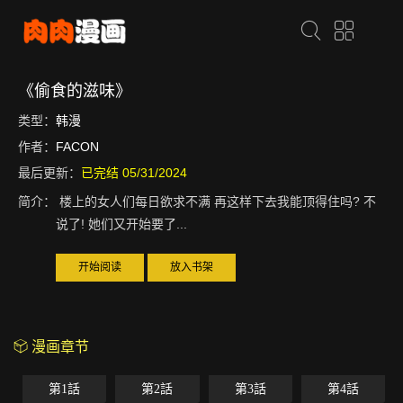
《偷食的滋味》
类型：
韩漫
作者：
FACON
最后更新：
已完结 05/31/2024
简介：
楼上的女人们每日欲求不满 再这样下去我能顶得住吗? 不
说了! 她们又开始要了...
开始阅读
放入书架
漫画章节
第1話
第2話
第3話
第4話