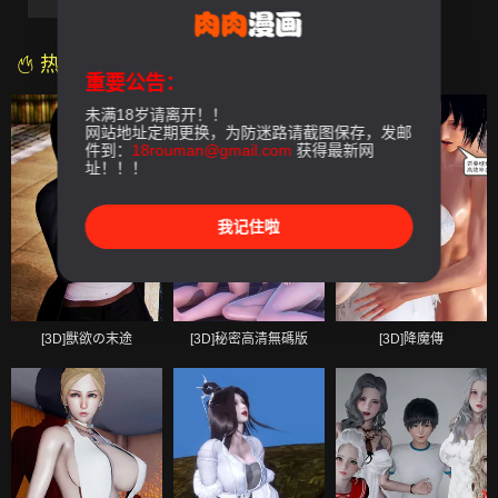
第05話
第06話-最終話
热门漫画
重要公告：
未满18岁请离开！！
网站地址定期更换，为防迷路请截图保存，发邮
件到：
18rouman@gmail.com
获得最新网
址！！！
我记住啦
[3D]獸欲の末途
[3D]秘密高清無碼版
[3D]降魔傳