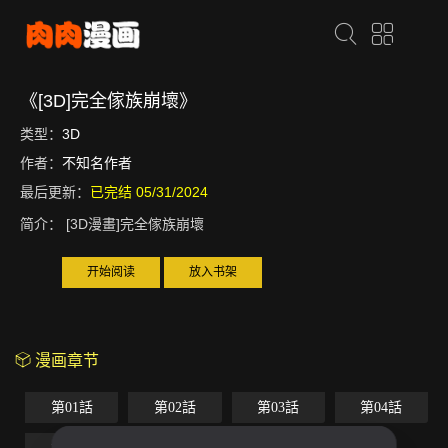
《[3D]完全傢族崩壞》
类型：
3D
作者：
不知名作者
最后更新：
已完结 05/31/2024
简介：
[3D漫畫]完全傢族崩壞
开始阅读
放入书架
漫画章节
第01話
第02話
第03話
第04話