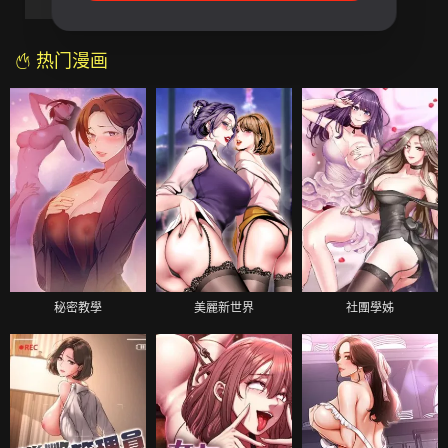
第49話
第50話
最終話
热门漫画
秘密教學
美麗新世界
社團學姊