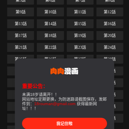
第5話
第6話
第7話
第8話
第9話
第10話
第11話
第12話
第13話
第14話
第15話
第16話
第17話
第18話
第19話
第20話
第21話
第22話
第23話
第24話
第25話
第26話
第27話
第28話
第29話
第30話
第31話
第32話
第33話
第34話
第35話
第36話
重要公告：
未满18岁请离开！！
第37話
第38話
第39話
第40話
网站地址定期更换，为防迷路请截图保存，发邮
件到：
18rouman@gmail.com
获得最新网
第41話
第42話
第43話
第44話
址！！！
第45話
第46話
第47話
第48話
我记住啦