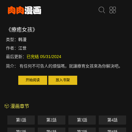
《療癒女孩》
类型：
韩漫
作者：
江世
最后更新：
已完结 05/31/2024
简介：
有任何不可告人的煩惱嗎，就讓療育女孩來為你解決吧。
开始阅读
放入书架
漫画章节
第1話
第2話
第3話
第4話