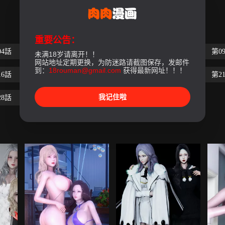
重要公告：
04話
第05話
第06話
第07話
第08話
第0
未满18岁请离开！！
网站地址定期更换，为防迷路请截图保存，发邮件
到：
18rouman@gmail.com
获得最新网址！！！
16話
第17話
第18話
第19話
第20話
第2
我记住啦
28話