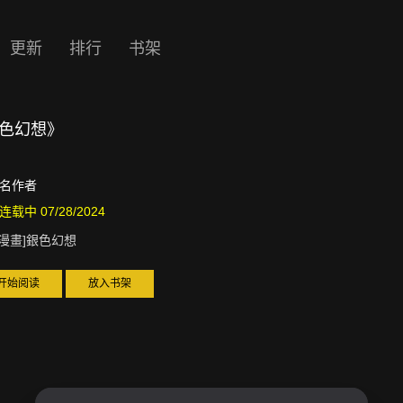
更新
排行
书架
銀色幻想》
名作者
连载中 07/28/2024
D漫畫]銀色幻想
开始阅读
放入书架