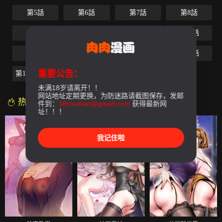
第5話
第6話
第7話
第8話
第9話
第10話
第11話
第12話
第13話
第14話
第15話
第16話
重要公告：
第1季-最終話
未满18岁请离开！！
网站地址定期更换，为防迷路请截图保存，发邮
热门漫画
件到：
18rouman@gmail.com
获得最新网
址！！！
我记住啦