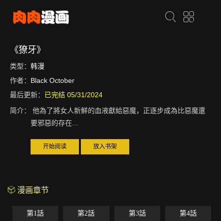
《獠牙》
类型：
韩漫
作者：
Black October
最后更新：
已完结 05/31/2024
简介：
他為了將女人新鮮的血液獻給惡魔，正逐步成為比惡魔還
要邪惡的存在...
开始阅读
放入书架
漫画章节
第1話
第2話
第3話
第4話