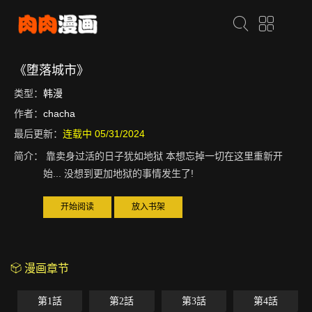
《堕落城市》
类型：
韩漫
作者：
chacha
最后更新：
连载中 05/31/2024
简介：
靠卖身过活的日子犹如地狱 本想忘掉一切在这里重新开
始... 没想到更加地狱的事情发生了!
开始阅读
放入书架
漫画章节
第1話
第2話
第3話
第4話