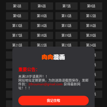
第5話
第6話
第7話
第8話
第9話
第10話
第11話
第12話
第13話
第14話
第15話
第16話
第17話
第18話
第19話
第20話
第21話
第22話
第23話
第24話
第25話
第26話
第27話
第28話
第29話
第30話
第31話
第32話
重要公告：
第33話
第34話
第35話
第36話
未满18岁请离开！！
网站地址定期更换，为防迷路请截图保存，发邮
件到：
18rouman@gmail.com
获得最新网
第37話
第38話
第39話
第40話
址！！！
第41話
第42話
第43話
第44話
我记住啦
第45話
第46話