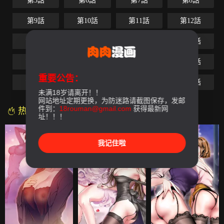
第5話
第6話
第7話
第8話
第9話
第10話
第11話
第12話
第13話
第14話
第15話
第16話
第17話
第18話
第19話
第20話
重要公告：
第21話
第22話
第23話
第24話
未满18岁请离开！！
网站地址定期更换，为防迷路请截图保存，发邮
件到：
18rouman@gmail.com
获得最新网
热门漫画
址！！！
我记住啦