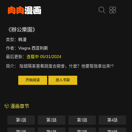
《辦公樂園》
类型：
韩漫
作者：
Viagra 西亚利斯
最后更新：
连载中 05/31/2024
简介：
陰錯陽差塞著跳蛋去開會，什麼？他要幫我拿出來!?
开始阅读
放入书架
漫画章节
第1話
第2話
第3話
第4話