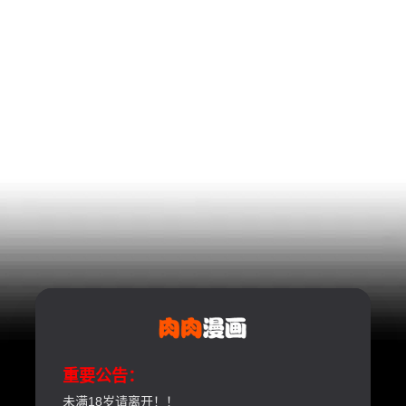
重要公告：
未满18岁请离开！！