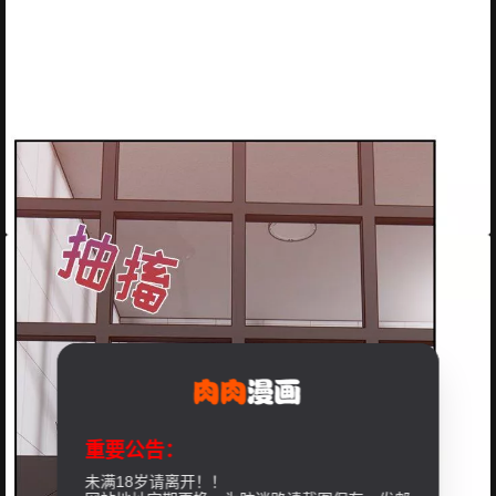
重要公告：
未满18岁请离开！！