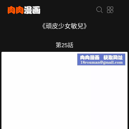
《頑皮少女敏兒》
第25話